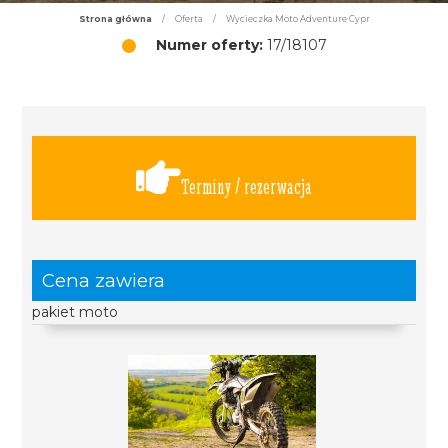
Strona główna
/
Oferta
/
Wycieczka Moto Adventure Cypr
Numer oferty:
17/18107
Terminy / rezerwacja
Cena zawiera
pakiet moto