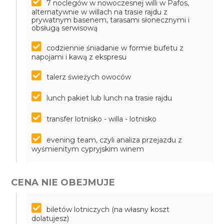
7 noclegów w nowoczesnej willi w Pafos,
alternatywnie w willach na trasie rajdu z
prywatnym basenem, tarasami słonecznymi i
obsługą serwisową
codziennie śniadanie w formie bufetu z
napojami i kawą z ekspresu
talerz świeżych owoców
lunch pakiet lub lunch na trasie rajdu
transfer lotnisko - willa - lotnisko
evening team, czyli analiza przejazdu z
wyśmienitym cypryjskim winem
CENA NIE OBEJMUJE
biletów lotniczych (na własny koszt
dolatujesz)