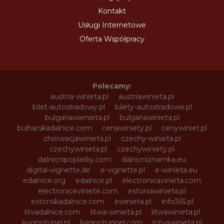
Kontakt
Usługi Internetowe
Oferta Współpracy
Polecamy:
austria-winieta.pl
austriawinieta.pl
bilet-autostradowy.pl
bilety-autostradowe.pl
bulgariawienieta.pl
bulgariawinieta.pl
bulharskadalnice.com
cenawiniety.pl
cenywiniet.pl
chorwacjawinieta.pl
czechy-winieta.pl
czechywinieta.pl
czechywiniety.pl
dalnicnipoplatky.com
dalnicniznamka.eu
digital-vignette.de
e-vignette.pl
e-winieta.eu
edalnice.org
edalnice.pl
electronicavinieta.com
electroniceviniete.com
estoniawinieta.pl
estonskadalnice.com
ewinieta.pl
info365.pl
litvadalnice.com
litwa-winieta.pl
litwawinieta.pl
livignotunel.pl
livignotunnel.com
lotvawinieta.pl