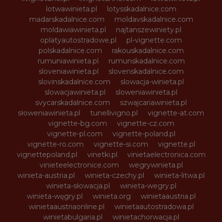
lotwawinieta.pl
lotysskadalnice.com
madarskadalnice.com
moldavskadalnice.com
moldawiawinieta.pl
najtanszewiniety.pl
oplatyautostradowe.pl
pl-vignette.com
polskadalnice.com
rakouskadalnice.com
rumuniawinieta.pl
rumunskadalnice.com
sloveniawinieta.pl
slovenskadalnice.com
slovinskadalnice.com
slowacja-winieta.pl
slowacjawinieta.pl
sloweniawinieta.pl
svycarskadalnice.com
szwajcariawinieta.pl
słoweniawinieta.pl
tunellivigno.pl
vignette-at.com
vignette-bg.com
vignette-cz.com
vignette-pl.com
vignette-poland.pl
vignette-ro.com
vignette-si.com
vignette.pl
vignettepoland.pl
vinetki.pl
vinietaelectronica.com
vinieteelectronice.com
wegrywinieta.pl
winieta-austria.pl
winieta-czechy.pl
winieta-litwa.pl
winieta-słowacja.pl
winieta-wegry.pl
winieta-węgry.pl
winieta.org
winietaaustria.pl
winietaaustriaonline.pl
winietaautostradowa.pl
winietabulgaria.pl
winietachorwacja.pl