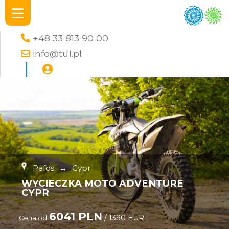
+48 33 813 90 00
info@tu1.pl
Pafos
→
Cypr
WYCIECZKA MOTO ADVENTURE
CYPR
6041 PLN
/ 1390 EUR
Cena od