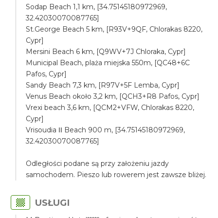
Sodap Beach 1,1 km, [34.75145180972969,
32.42030070087765]
St.George Beach 5 km, [R93V+9QF, Chlorakas 8220,
Cypr]
Mersini Beach 6 km, [Q9WV+7J Chloraka, Cypr]
Municipal Beach, plaża miejska 550m, [QC48+6C
Pafos, Cypr]
Sandy Beach 7,3 km, [R97V+5F Lemba, Cypr]
Venus Beach około 3,2 km, [QCH3+R8 Pafos, Cypr]
Vrexi beach 3,6 km, [QCM2+VFW, Chlorakas 8220,
Cypr]
Vrisoudia ΙΙ Beach 900 m, [34.75145180972969,
32.42030070087765]
Odległości podane są przy założeniu jazdy
samochodem. Pieszo lub rowerem jest zawsze bliżej.
USŁUGI