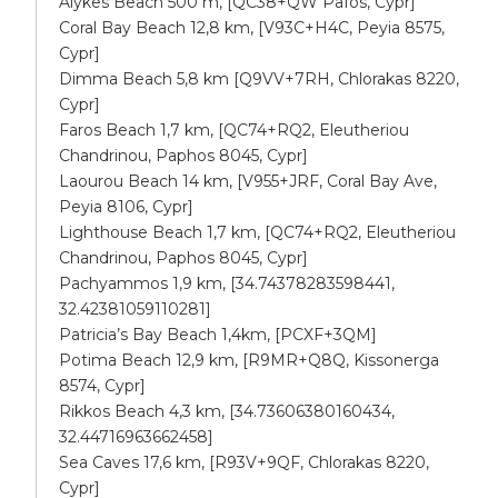
Alykes Beach 500 m, [QC38+QW Pafos, Cypr]
Coral Bay Beach 12,8 km, [V93C+H4C, Peyia 8575,
Cypr]
Dimma Beach 5,8 km [Q9VV+7RH, Chlorakas 8220,
Cypr]
Faros Beach 1,7 km, [QC74+RQ2, Eleutheriou
Chandrinou, Paphos 8045, Cypr]
Laourou Beach 14 km, [V955+JRF, Coral Bay Ave,
Peyia 8106, Cypr]
Lighthouse Beach 1,7 km, [QC74+RQ2, Eleutheriou
Chandrinou, Paphos 8045, Cypr]
Pachyammos 1,9 km, [34.74378283598441,
32.42381059110281]
Patricia’s Bay Beach 1,4km, [PCXF+3QM]
Potima Beach 12,9 km, [R9MR+Q8Q, Kissonerga
8574, Cypr]
Rikkos Beach 4,3 km, [34.73606380160434,
32.44716963662458]
Sea Caves 17,6 km, [R93V+9QF, Chlorakas 8220,
Cypr]