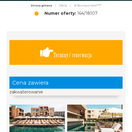
Strona główna
/
Oferta
/
M Boutique Hotel*****
Numer oferty:
164/18107
Terminy / rezerwacja
Cena zawiera
zakwaterowanie