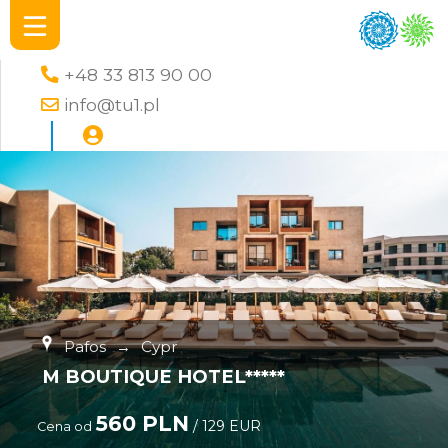
+48 33 813 90 00
info@tu1.pl
Pafos
→
Cypr
M BOUTIQUE HOTEL*****
560 PLN
/ 129 EUR
Cena od