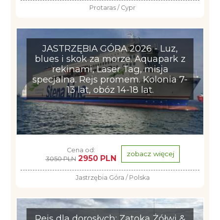
Protaras / Cypr
JASTRZĘBIA GÓRA 2026 - Luz,
blues i skok za morze. Aquapark z
rekinami, Laser Tag, misja
specjalna. Rejs promem. Kolonia 7-
13 lat, obóz 14-18 lat.
Cena od:
zobacz więcej
2950 PLN
3050 PLN
Jastrzębia Góra / Polska
Rejs dla dorosłych: Zatoka Żółwi &