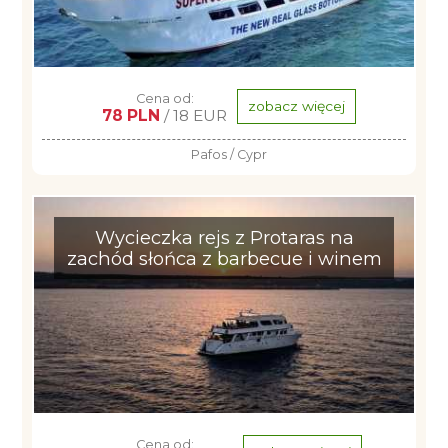
Cena od:
zobacz więcej
78 PLN
/ 18 EUR
Pafos / Cypr
Wycieczka rejs z Protaras na
zachód słońca z barbecue i winem
Cena od: