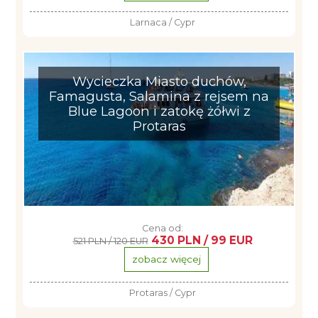
Larnaca / Cypr
Wycieczka Miasto duchów,
Famagusta, Salamina z rejsem na
Blue Lagoon i zatokę żółwi z
Protaras
Cena od:
430 PLN / 99 EUR
521 PLN / 120 EUR
zobacz więcej
Protaras / Cypr