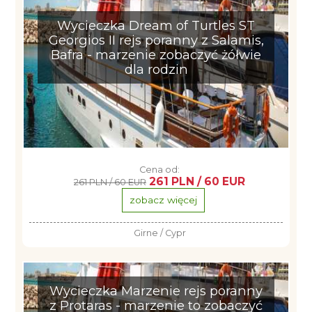
Wycieczka Dream of Turtles ST
Georgios II rejs poranny z Salamis,
Bafra - marzenie zobaczyć żółwie
dla rodzin
Cena od:
261 PLN / 60 EUR
261 PLN / 60 EUR
zobacz więcej
Girne / Cypr
Wycieczka Marzenie rejs poranny
z Protaras - marzenie to zobaczyć