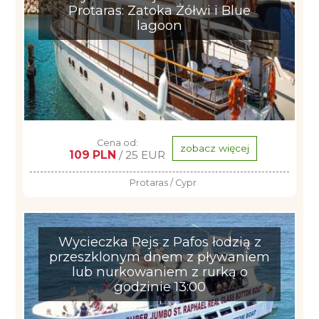
Protaras: Zatoka Żółwi i Blue
lagoon
Cena od:
zobacz więcej
109 PLN
/ 25 EUR
Protaras / Cypr
Wycieczka Rejs z Pafos łodzią z
przeszklonym dnem z pływaniem
lub nurkowaniem z rurką o
godzinie 13:00