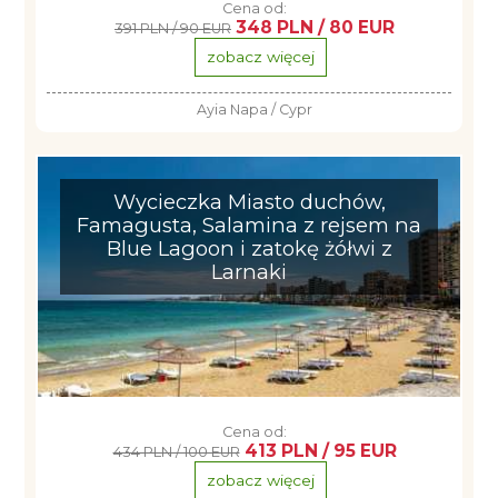
Cena od:
348 PLN / 80 EUR
391 PLN / 90 EUR
zobacz więcej
Ayia Napa / Cypr
Wycieczka Miasto duchów,
Famagusta, Salamina z rejsem na
Blue Lagoon i zatokę żółwi z
Larnaki
Cena od:
413 PLN / 95 EUR
434 PLN / 100 EUR
zobacz więcej