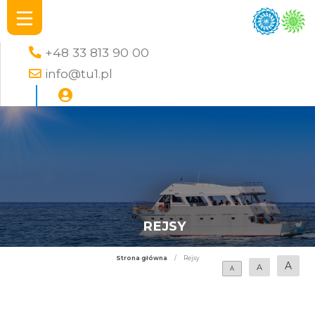
+48 33 813 90 00
info@tu1.pl
REJSY
Strona główna
/
Rejsy
A
A
A