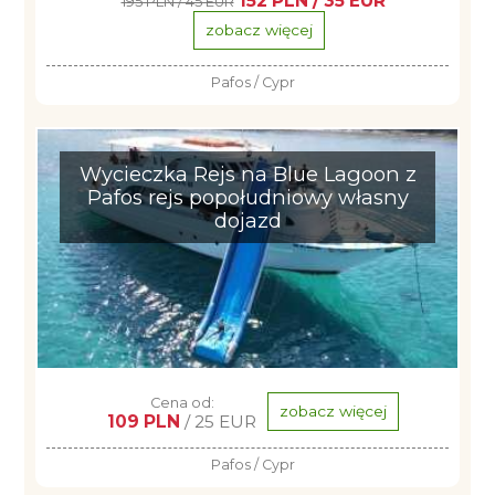
152 PLN / 35 EUR
195 PLN / 45 EUR
zobacz więcej
Pafos / Cypr
Wycieczka Rejs na Blue Lagoon z
Pafos rejs popołudniowy własny
dojazd
Cena od:
zobacz więcej
109 PLN
/ 25 EUR
Pafos / Cypr