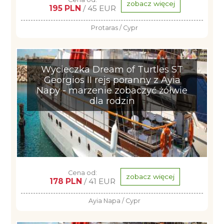
zobacz więcej
195 PLN
/ 45 EUR
Protaras / Cypr
Wycieczka Dream of Turtles ST
Georgios II rejs poranny z Ayia
Napy - marzenie zobaczyć żółwie
dla rodzin
Cena od:
zobacz więcej
178 PLN
/ 41 EUR
Ayia Napa / Cypr