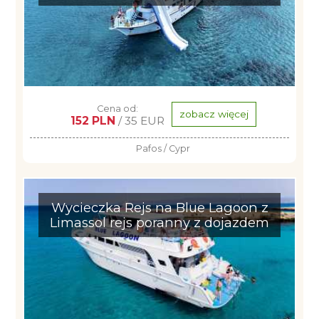
Cena od:
zobacz więcej
152 PLN
/ 35 EUR
Pafos / Cypr
Wycieczka Rejs na Blue Lagoon z
Limassol rejs poranny z dojazdem