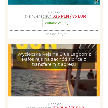
Cena od:
326 PLN / 75 EUR
348 PLN / 80 EUR
zobacz więcej
Limassol / Cypr
Wycieczka Rejs na Blue Lagoon z
Pafos rejs na zachód słońca z
transferem z adresu
Cena od: