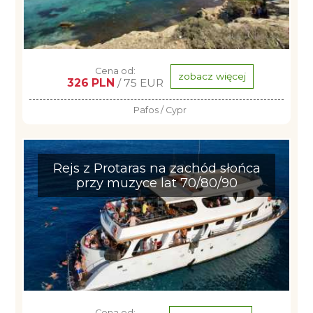
Cena od:
zobacz więcej
326 PLN
/ 75 EUR
Pafos / Cypr
Rejs z Protaras na zachód słońca
przy muzyce lat 70/80/90
Cena od: