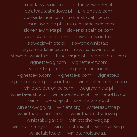
moldawiawinieta.pl
najtanszewiniety.pl
oplatyautostradowe.pl
pl-vignette.com
polskadalnice.com
rakouskadalnice.com
rumuniawinieta.pl
rumunskadalnice.com
sloveniawinieta.pl
slovenskadalnice.com
slovinskadalnice.com
slowacja-winieta.pl
slowacjawinieta.pl
sloweniawinieta.pl
svycarskadalnice.com
szwajcariawinieta.pl
słoweniawinieta.pl
tunellivigno.pl
vignette-at.com
vignette-bg.com
vignette-cz.com
vignette-pl.com
vignette-poland.pl
vignette-ro.com
vignette-si.com
vignette.pl
vignettepoland.pl
vinetki.pl
vinietaelectronica.com
vinieteelectronice.com
wegrywinieta.pl
winieta-austria.pl
winieta-czechy.pl
winieta-litwa.pl
winieta-słowacja.pl
winieta-wegry.pl
winieta-węgry.pl
winieta.org
winietaaustria.pl
winietaaustriaonline.pl
winietaautostradowa.pl
winietabulgaria.pl
winietachorwacja.pl
winietaczechy.pl
winietaestonia.pl
winietalitwa.pl
winietalotwa.pl
winietamoldawia.pl