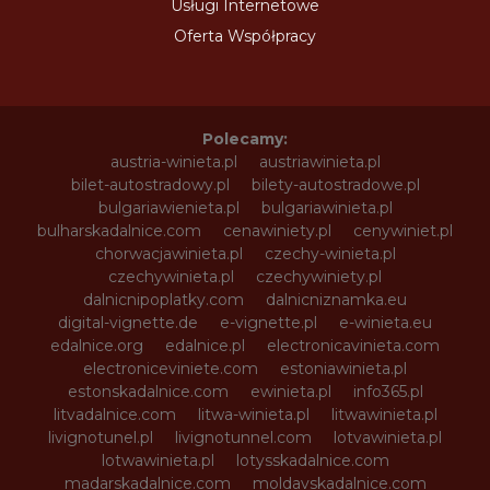
Usługi Internetowe
Oferta Współpracy
Polecamy:
austria-winieta.pl
austriawinieta.pl
bilet-autostradowy.pl
bilety-autostradowe.pl
bulgariawienieta.pl
bulgariawinieta.pl
bulharskadalnice.com
cenawiniety.pl
cenywiniet.pl
chorwacjawinieta.pl
czechy-winieta.pl
czechywinieta.pl
czechywiniety.pl
dalnicnipoplatky.com
dalnicniznamka.eu
digital-vignette.de
e-vignette.pl
e-winieta.eu
edalnice.org
edalnice.pl
electronicavinieta.com
electroniceviniete.com
estoniawinieta.pl
estonskadalnice.com
ewinieta.pl
info365.pl
litvadalnice.com
litwa-winieta.pl
litwawinieta.pl
livignotunel.pl
livignotunnel.com
lotvawinieta.pl
lotwawinieta.pl
lotysskadalnice.com
madarskadalnice.com
moldavskadalnice.com