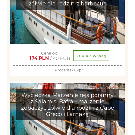
żółwie dla rodzin z barbecue
Cena od:
zobacz więcej
174 PLN
/ 40 EUR
Protaras / Cypr
Wycieczka Marzenie rejs poranny
z Salamis, Bafra - marzenie
zobaczyć żółwie dla rodzin z Cape
Greco i Larnaką