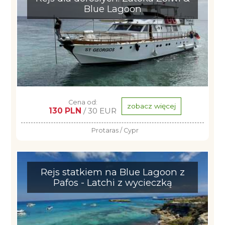
Blue Lagoon
Cena od:
zobacz więcej
130 PLN
/ 30 EUR
Protaras / Cypr
Rejs statkiem na Blue Lagoon z
Pafos - Latchi z wycieczką