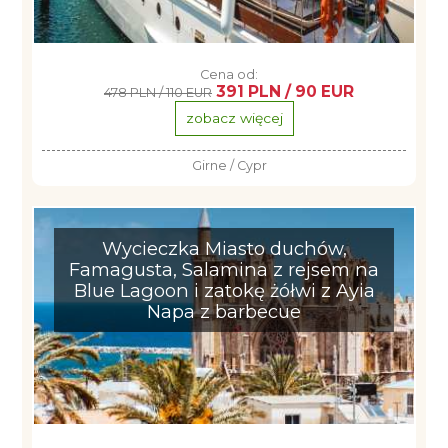
Cena od:
391 PLN / 90 EUR
478 PLN / 110 EUR
zobacz więcej
Girne / Cypr
Wycieczka Miasto duchów,
Famagusta, Salamina z rejsem na
Blue Lagoon i zatokę żółwi z Ayia
Napa z barbecue