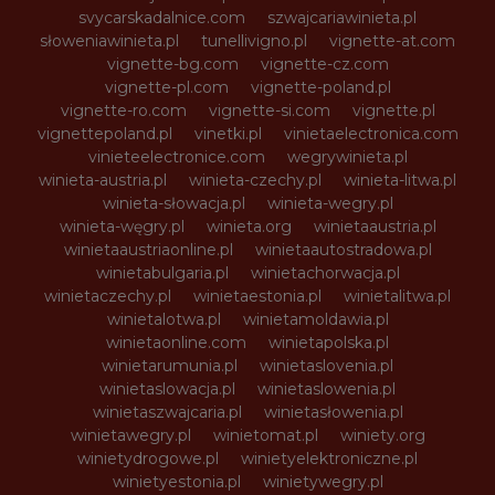
svycarskadalnice.com
szwajcariawinieta.pl
słoweniawinieta.pl
tunellivigno.pl
vignette-at.com
vignette-bg.com
vignette-cz.com
vignette-pl.com
vignette-poland.pl
vignette-ro.com
vignette-si.com
vignette.pl
vignettepoland.pl
vinetki.pl
vinietaelectronica.com
vinieteelectronice.com
wegrywinieta.pl
winieta-austria.pl
winieta-czechy.pl
winieta-litwa.pl
winieta-słowacja.pl
winieta-wegry.pl
winieta-węgry.pl
winieta.org
winietaaustria.pl
winietaaustriaonline.pl
winietaautostradowa.pl
winietabulgaria.pl
winietachorwacja.pl
winietaczechy.pl
winietaestonia.pl
winietalitwa.pl
winietalotwa.pl
winietamoldawia.pl
winietaonline.com
winietapolska.pl
winietarumunia.pl
winietaslovenia.pl
winietaslowacja.pl
winietaslowenia.pl
winietaszwajcaria.pl
winietasłowenia.pl
winietawegry.pl
winietomat.pl
winiety.org
winietydrogowe.pl
winietyelektroniczne.pl
winietyestonia.pl
winietywegry.pl