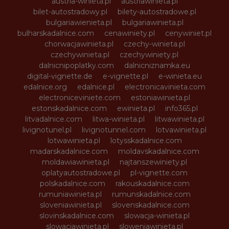
austria-winieta.pl
austriawinieta.pl
bilet-autostradowy.pl
bilety-autostradowe.pl
bulgariawienieta.pl
bulgariawinieta.pl
bulharskadalnice.com
cenawiniety.pl
cenywiniet.pl
chorwacjawinieta.pl
czechy-winieta.pl
czechywinieta.pl
czechywiniety.pl
dalnicnipoplatky.com
dalnicniznamka.eu
digital-vignette.de
e-vignette.pl
e-winieta.eu
edalnice.org
edalnice.pl
electronicavinieta.com
electroniceviniete.com
estoniawinieta.pl
estonskadalnice.com
ewinieta.pl
info365.pl
litvadalnice.com
litwa-winieta.pl
litwawinieta.pl
livignotunel.pl
livignotunnel.com
lotvawinieta.pl
lotwawinieta.pl
lotysskadalnice.com
madarskadalnice.com
moldavskadalnice.com
moldawiawinieta.pl
najtanszewiniety.pl
oplatyautostradowe.pl
pl-vignette.com
polskadalnice.com
rakouskadalnice.com
rumuniawinieta.pl
rumunskadalnice.com
sloveniawinieta.pl
slovenskadalnice.com
slovinskadalnice.com
slowacja-winieta.pl
slowacjawinieta.pl
sloweniawinieta.pl