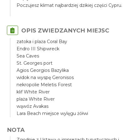
Poczujesz klimat najbardziej dzikiej części Cypru.
OPIS ZWIEDZANYCH MIEJSC
zatoka i plaża Coral Bay
Endro III Shipwreck
Sea Caves
St. Georges port
Agios Georgios Bazylika
widok na wyspę Geronisos
nekropolie Meletis Forest
klif White River
plaża White River
wąwóz Avakas
Lara Beach miejsce wylęgu żółwi
NOTA
Zgodnie z Ustawą o imprezach turystycznych i