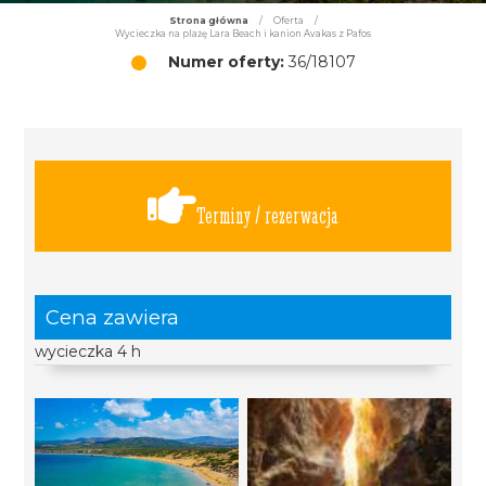
Strona główna
/
Oferta
/
Wycieczka na plażę Lara Beach i kanion Avakas z Pafos
Numer oferty:
36/18107
Terminy / rezerwacja
Cena zawiera
wycieczka 4 h