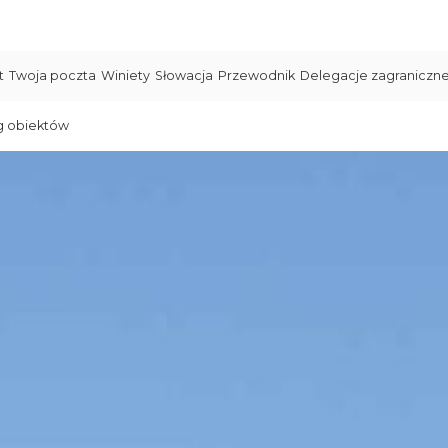
t
Twoja poczta
Winiety
Słowacja
Przewodnik
Delegacje zagraniczn
g obiektów