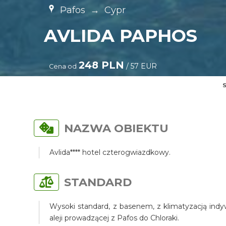
Pafos
→
Cypr
AVLIDA PAPHOS
248 PLN
/ 57 EUR
Cena od
S
NAZWA OBIEKTU
Avlida**** hotel czterogwiazdkowy.
STANDARD
Wysoki standard, z basenem, z klimatyzacją indy
aleji prowadzącej z Pafos do Chloraki.