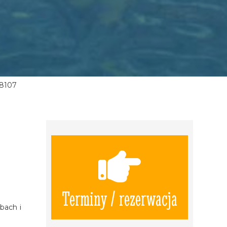
8107
Terminy / rezerwacja
bach i