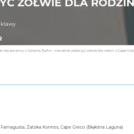
Ć ŻÓŁWIE DLA RODZIN 
nklawy
R
 rejs poranny z Salamis, Bafra - marzenie zobaczyć żółwie dla rodzin z Cape Gre
 Famagusta, Zatoka Konnos, Cape Greco (Błękitna Laguna)