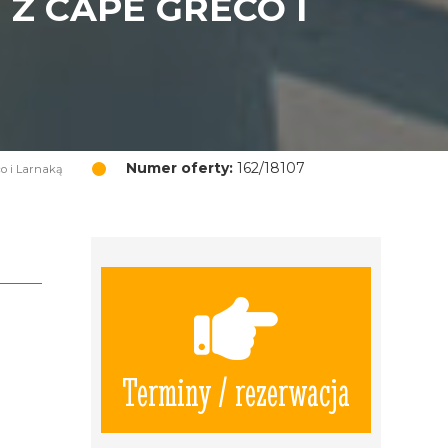
Z CAPE GRECO I
Numer oferty:
162/18107
co i Larnaką
Terminy / rezerwacja