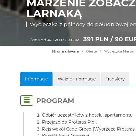
MARZENIE ZOBACZY
LARNAKĄ
Wycieczka z północy do południowej e
391 PLN / 90 EU
Cena od
478 PLN / 110 EUR
Strona główna
/
Oferta
/
Wycieczka Marzenie
Informacje
Ważne informacje
Transfery
PROGRAM
Odbiór uczestników z hotelu, apartamentu
Przejazd do Protaras-Pier.
Rejs wokół Cape-Greco (Wybrzeże Protaras,