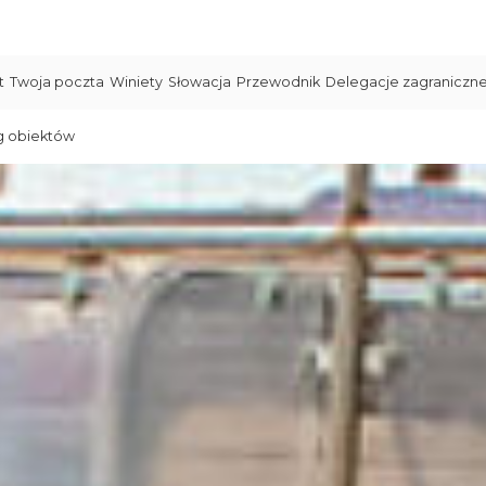
t
Twoja poczta
Winiety
Słowacja
Przewodnik
Delegacje zagraniczn
g obiektów