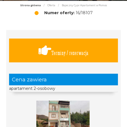
Strona główna
/
Oferta
/
Bajeczny Cypr Apartament w Pomos
Numer oferty:
16/18107
Terminy / rezerwacja
Cena zawiera
apartament 2-osobowy