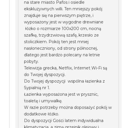
na stare miasto Pafos i osiedle
ekskluzywnych willi. Ten mniejszy pokój
znajduje się na pierwszym piętrze, i
wyposażony jest w wygodne drewniane
łóżko o rozmiarze 100x200 cm, nocną
szafkę, trzydrzwiową szafę, krzesło ze
stoliczkiem. Pokój ten jest mniej
nasłoneczniony, od strony północnej,
dlatego jest bardzo polecany na letnie
pobyty.
Telewizja grecka, Netflix, Internet Wi-Fi są
do Twojej dyspozycji.
Do Twojej dyspozycji wspólna łazienka z
Sypialnią nr 1.
Łazienka wyposażona jest w prysznic,
toaletę i umywalkę.
W razie potrzeby można doposażyć pokój w
dodatkowe łóżko.
Do dyspozycji Gości latem indywidualna
klimatyzacja, a zimą grzejnik olejowy i