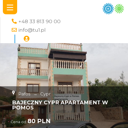
+48 33 813 90 00
info@tu1.pl
Pafos
→
Cypr
BAJECZNY CYPR APARTAMENT W
POMOS
80 PLN
Cena od