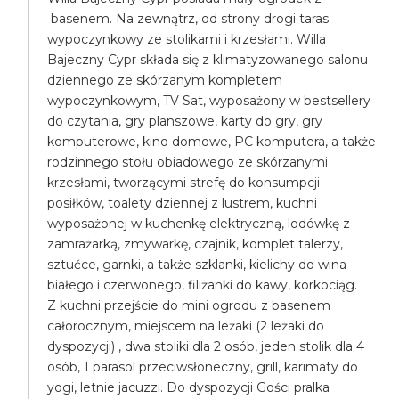
basenem. Na zewnątrz, od strony drogi taras
wypoczynkowy ze stolikami i krzesłami. Willa
Bajeczny Cypr składa się z klimatyzowanego salonu
dziennego ze skórzanym kompletem
wypoczynkowym, TV Sat, wyposażony w bestsellery
do czytania, gry planszowe, karty do gry, gry
komputerowe, kino domowe, PC komputera, a także
rodzinnego stołu obiadowego ze skórzanymi
krzesłami, tworzącymi strefę do konsumpcji
posiłków, toalety dziennej z lustrem, kuchni
wyposażonej w kuchenkę elektryczną, lodówkę z
zamrażarką, zmywarkę, czajnik, komplet talerzy,
sztućce, garnki, a także szklanki, kielichy do wina
białego i czerwonego, filiżanki do kawy, korkociąg.
Z kuchni przejście do mini ogrodu z basenem
całorocznym, miejscem na leżaki (2 leżaki do
dyspozycji) , dwa stoliki dla 2 osób, jeden stolik dla 4
osób, 1 parasol przeciwsłoneczny, grill, karimaty do
yogi, letnie jacuzzi. Do dyspozycji Gości pralka