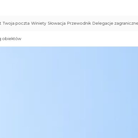
t
Twoja poczta
Winiety
Słowacja
Przewodnik
Delegacje zagraniczn
g obiektów