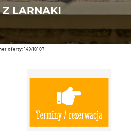
 Z LARNAKI
er oferty:
149/18107
Terminy / rezerwacja