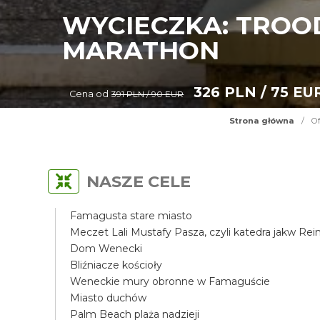
WYCIECZKA: TROO
MARATHON
326 PLN / 75 EU
Cena od
391 PLN / 90 EUR
Strona główna
/
Of
NASZE CELE
Famagusta stare miasto
Meczet Lali Mustafy Pasza, czyli katedra jakw Re
Dom Wenecki
Bliźniacze kościoły
Weneckie mury obronne w Famaguście
Miasto duchów
Palm Beach plaża nadzieji