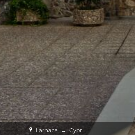
Larnaca
→
Cypr