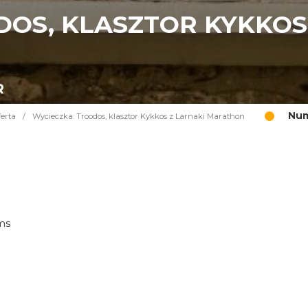
DOS, KLASZTOR KYKKOS
R
Num
erta
/
Wycieczka: Troodos, klasztor Kykkos z Larnaki Marathon
ims