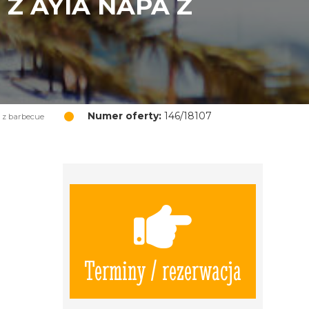
Z AYIA NAPA Z
Numer oferty:
146/18107
 z barbecue
Terminy / rezerwacja