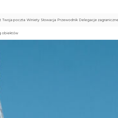
t
Twoja poczta
Winiety
Słowacja
Przewodnik
Delegacje zagraniczn
g obiektów