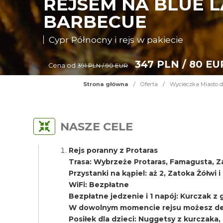
REJSEM NA BLUE L
BARBECUE
Cypr Północny i rejs w pakiecie
347 PLN / 80 EU
Cena od
391 PLN / 90 EUR
Strona główna
/
Oferta
/
Wycieczka Miasto d
NASZE CELE
Rejs poranny z Protaras
Trasa: Wybrzeże Protaras, Famagusta, Z
Przystanki na kąpiel: aż 2, Zatoka Żółwi 
WiFi: Bezpłatne
Bezpłatne jedzenie i 1 napój: Kurczak z gri
W dowolnym momencie rejsu możesz del
Posiłek dla dzieci: Nuggetsy z kurczaka