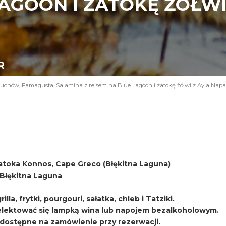
AGOON I ZATOKĘ ŻÓŁWI 
R
uchów, Famagusta, Salamina z rejsem na Blue Lagoon i zatokę żółwi z Ayia Napa
atoka Konnos, Cape Greco (Błękitna Laguna)
i Błękitna Laguna
lla, frytki, pourgouri, sałatka, chleb i Tatziki.
ektować się lampką wina lub napojem bezalkoholowym.
, dostępne na zamówienie przy rezerwacji.