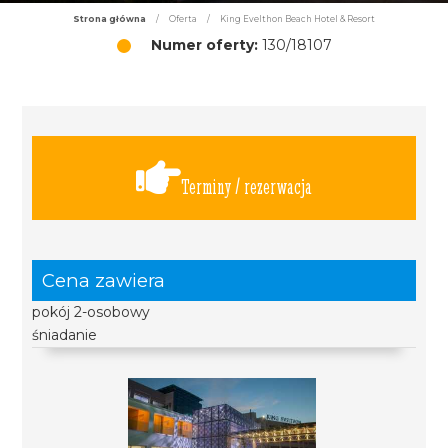
Strona główna
/
Oferta
/
King Evelthon Beach Hotel & Resort
Numer oferty:
130/18107
Terminy / rezerwacja
Cena zawiera
pokój 2-osobowy
śniadanie