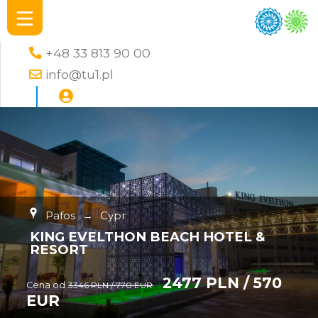
+48 33 813 90 00
info@tu1.pl
Pafos
→
Cypr
KING EVELTHON BEACH HOTEL &
RESORT
2477 PLN / 570
Cena od
3346 PLN / 770 EUR
EUR