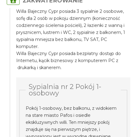
ZAKWATEROWANIE
Willa Bajeczny Cypr posiada 3 sypialnie 2 osobowe,
sofę dla 2 osób w pokoju dziennym (konieczność
codziennego ścielenia pościeli), 2 łazienki z wanną i
prysznicem, lustrem i WC, 2 sypialnie z balkonem, 1
sypialnia mniejsza bez balkonu, TV SAT, PC
komputer.
Willa Bajeczny Cypr posiada bezpłatny dostęp do
Internetu, kącik biznesowy z komputerem PC z
drukarką i skanerem.
Sypialnia nr 2 Pokój 1-
osobowy
Pokój 1-osobowy, bez balkonu, z widokiem
na stare miasto Pafos i osiedle
ekskluzywnych willi. Ten mniejszy pokój
znajduje się na pierwszym piętrze, i
wyposażony jest w wygodne drewniane