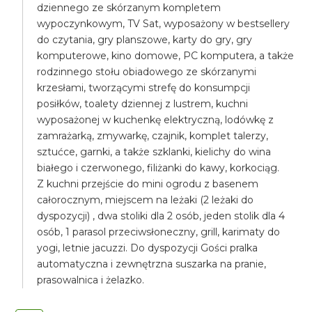
dziennego ze skórzanym kompletem
wypoczynkowym, TV Sat, wyposażony w bestsellery
do czytania, gry planszowe, karty do gry, gry
komputerowe, kino domowe, PC komputera, a także
rodzinnego stołu obiadowego ze skórzanymi
krzesłami, tworzącymi strefę do konsumpcji
posiłków, toalety dziennej z lustrem, kuchni
wyposażonej w kuchenkę elektryczną, lodówkę z
zamrażarką, zmywarkę, czajnik, komplet talerzy,
sztućce, garnki, a także szklanki, kielichy do wina
białego i czerwonego, filiżanki do kawy, korkociąg.
Z kuchni przejście do mini ogrodu z basenem
całorocznym, miejscem na leżaki (2 leżaki do
dyspozycji) , dwa stoliki dla 2 osób, jeden stolik dla 4
osób, 1 parasol przeciwsłoneczny, grill, karimaty do
yogi, letnie jacuzzi. Do dyspozycji Gości pralka
automatyczna i zewnętrzna suszarka na pranie,
prasowalnica i żelazko.