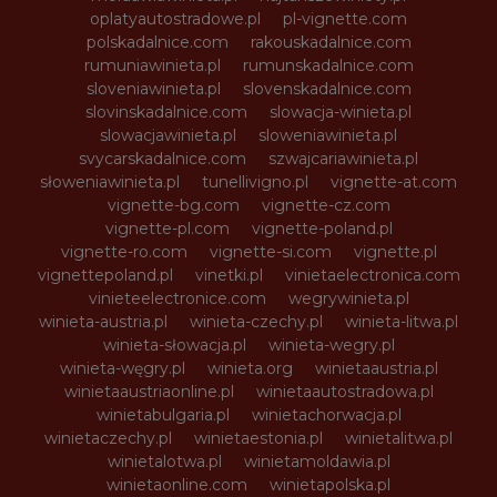
oplatyautostradowe.pl
pl-vignette.com
polskadalnice.com
rakouskadalnice.com
rumuniawinieta.pl
rumunskadalnice.com
sloveniawinieta.pl
slovenskadalnice.com
slovinskadalnice.com
slowacja-winieta.pl
slowacjawinieta.pl
sloweniawinieta.pl
svycarskadalnice.com
szwajcariawinieta.pl
słoweniawinieta.pl
tunellivigno.pl
vignette-at.com
vignette-bg.com
vignette-cz.com
vignette-pl.com
vignette-poland.pl
vignette-ro.com
vignette-si.com
vignette.pl
vignettepoland.pl
vinetki.pl
vinietaelectronica.com
vinieteelectronice.com
wegrywinieta.pl
winieta-austria.pl
winieta-czechy.pl
winieta-litwa.pl
winieta-słowacja.pl
winieta-wegry.pl
winieta-węgry.pl
winieta.org
winietaaustria.pl
winietaaustriaonline.pl
winietaautostradowa.pl
winietabulgaria.pl
winietachorwacja.pl
winietaczechy.pl
winietaestonia.pl
winietalitwa.pl
winietalotwa.pl
winietamoldawia.pl
winietaonline.com
winietapolska.pl