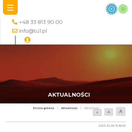
+48 33 813 90 00
info@tu1.pl
AKTUALNOŚCI
Strona główna
/
Aktualności
/
Aktualności
A
A
A
2023-10-28 15:18:00