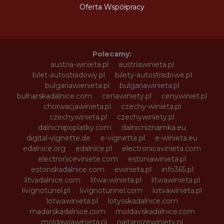
Oferta Współpracy
Polecamy:
austria-winieta.pl
austriawinieta.pl
bilet-autostradowy.pl
bilety-autostradowe.pl
bulgariawienieta.pl
bulgariawinieta.pl
bulharskadalnice.com
cenawiniety.pl
cenywiniet.pl
chorwacjawinieta.pl
czechy-winieta.pl
czechywinieta.pl
czechywiniety.pl
dalnicnipoplatky.com
dalnicniznamka.eu
digital-vignette.de
e-vignette.pl
e-winieta.eu
edalnice.org
edalnice.pl
electronicavinieta.com
electroniceviniete.com
estoniawinieta.pl
estonskadalnice.com
ewinieta.pl
info365.pl
litvadalnice.com
litwa-winieta.pl
litwawinieta.pl
livignotunel.pl
livignotunnel.com
lotvawinieta.pl
lotwawinieta.pl
lotysskadalnice.com
madarskadalnice.com
moldavskadalnice.com
moldawiawinieta.pl
najtanszewiniety.pl