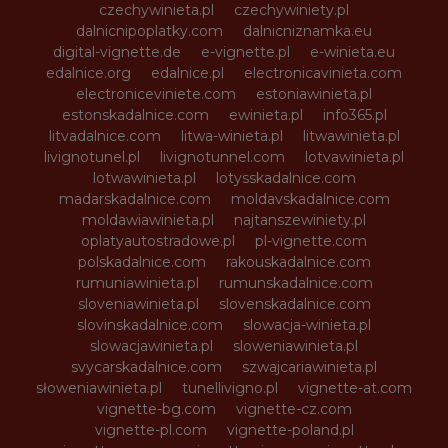
czechywinieta.pl
czechywiniety.pl
dalnicnipoplatky.com
dalnicniznamka.eu
digital-vignette.de
e-vignette.pl
e-winieta.eu
edalnice.org
edalnice.pl
electronicavinieta.com
electroniceviniete.com
estoniawinieta.pl
estonskadalnice.com
ewinieta.pl
info365.pl
litvadalnice.com
litwa-winieta.pl
litwawinieta.pl
livignotunel.pl
livignotunnel.com
lotvawinieta.pl
lotwawinieta.pl
lotysskadalnice.com
madarskadalnice.com
moldavskadalnice.com
moldawiawinieta.pl
najtanszewiniety.pl
oplatyautostradowe.pl
pl-vignette.com
polskadalnice.com
rakouskadalnice.com
rumuniawinieta.pl
rumunskadalnice.com
sloveniawinieta.pl
slovenskadalnice.com
slovinskadalnice.com
slowacja-winieta.pl
slowacjawinieta.pl
sloweniawinieta.pl
svycarskadalnice.com
szwajcariawinieta.pl
słoweniawinieta.pl
tunellivigno.pl
vignette-at.com
vignette-bg.com
vignette-cz.com
vignette-pl.com
vignette-poland.pl