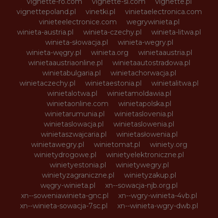
vignette-ro.com
vignette-si.com
vignette.pl
vignettepoland.pl
vinetki.pl
vinietaelectronica.com
vinieteelectronice.com
wegrywinieta.pl
winieta-austria.pl
winieta-czechy.pl
winieta-litwa.pl
winieta-słowacja.pl
winieta-wegry.pl
winieta-węgry.pl
winieta.org
winietaaustria.pl
winietaaustriaonline.pl
winietaautostradowa.pl
winietabulgaria.pl
winietachorwacja.pl
winietaczechy.pl
winietaestonia.pl
winietalitwa.pl
winietalotwa.pl
winietamoldawia.pl
winietaonline.com
winietapolska.pl
winietarumunia.pl
winietaslovenia.pl
winietaslowacja.pl
winietaslowenia.pl
winietaszwajcaria.pl
winietasłowenia.pl
winietawegry.pl
winietomat.pl
winiety.org
winietydrogowe.pl
winietyelektroniczne.pl
winietyestonia.pl
winietywegry.pl
winietyzagraniczne.pl
winietyzakup.pl
węgry-winieta.pl
xn--sowacja-njb.org.pl
xn--soweniawinieta-gnc.pl
xn--wgry-winieta-4vb.pl
xn--winieta-sowacja-7sc.pl
xn--winieta-wgry-dwb.pl