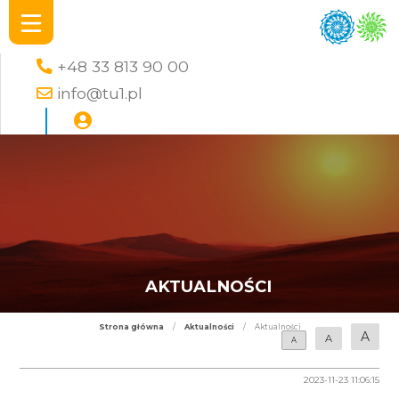
+48 33 813 90 00
info@tu1.pl
AKTUALNOŚCI
Strona główna
/
Aktualności
/
Aktualności
A
A
A
2023-11-23 11:06:15