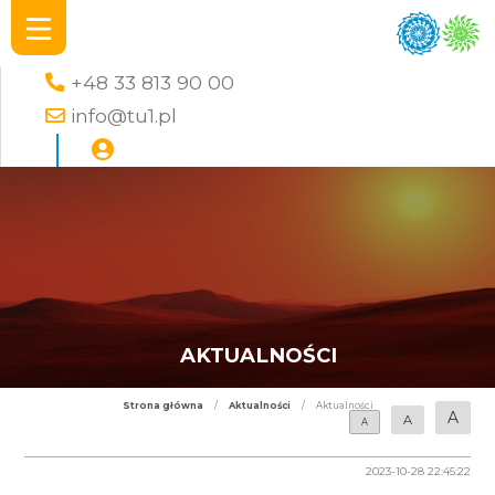
+48 33 813 90 00
info@tu1.pl
AKTUALNOŚCI
Strona główna
/
Aktualności
/
Aktualności
A
A
A
2023-10-28 22:45:22