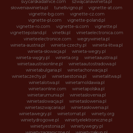
svycarskadalnice.com
szwajcariawinieta.pl
słoweniawinieta.pl
tunellivigno.pl
vignette-at.com
vignette-bg.com
vignette-cz.com
vignette-pl.com
vignette-poland.pl
vignette-ro.com
vignette-si.com
vignette.pl
vignettepoland.pl
vinetki.pl
vinietaelectronica.com
vinieteelectronice.com
wegrywinieta.pl
winieta-austria.pl
winieta-czechy.pl
winieta-litwa.pl
winieta-słowacja.pl
winieta-wegry.pl
winieta-węgry.pl
winieta.org
winietaaustria.pl
winietaaustriaonline.pl
winietaautostradowa.pl
winietabulgaria.pl
winietachorwacja.pl
winietaczechy.pl
winietaestonia.pl
winietalitwa.pl
winietalotwa.pl
winietamoldawia.pl
winietaonline.com
winietapolska.pl
winietarumunia.pl
winietaslovenia.pl
winietaslowacja.pl
winietaslowenia.pl
winietaszwajcaria.pl
winietasłowenia.pl
winietawegry.pl
winietomat.pl
winiety.org
winietydrogowe.pl
winietyelektroniczne.pl
winietyestonia.pl
winietywegry.pl
winietyzagraniczne.pl
winietyzakup.pl