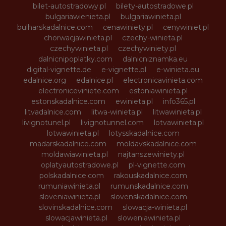
bilet-autostradowy.pl
bilety-autostradowe.pl
bulgariawienieta.pl
bulgariawinieta.pl
bulharskadalnice.com
cenawiniety.pl
cenywiniet.pl
chorwacjawinieta.pl
czechy-winieta.pl
czechywinieta.pl
czechywiniety.pl
dalnicnipoplatky.com
dalnicniznamka.eu
digital-vignette.de
e-vignette.pl
e-winieta.eu
edalnice.org
edalnice.pl
electronicavinieta.com
electroniceviniete.com
estoniawinieta.pl
estonskadalnice.com
ewinieta.pl
info365.pl
litvadalnice.com
litwa-winieta.pl
litwawinieta.pl
livignotunel.pl
livignotunnel.com
lotvawinieta.pl
lotwawinieta.pl
lotysskadalnice.com
madarskadalnice.com
moldavskadalnice.com
moldawiawinieta.pl
najtanszewiniety.pl
oplatyautostradowe.pl
pl-vignette.com
polskadalnice.com
rakouskadalnice.com
rumuniawinieta.pl
rumunskadalnice.com
sloveniawinieta.pl
slovenskadalnice.com
slovinskadalnice.com
slowacja-winieta.pl
slowacjawinieta.pl
sloweniawinieta.pl